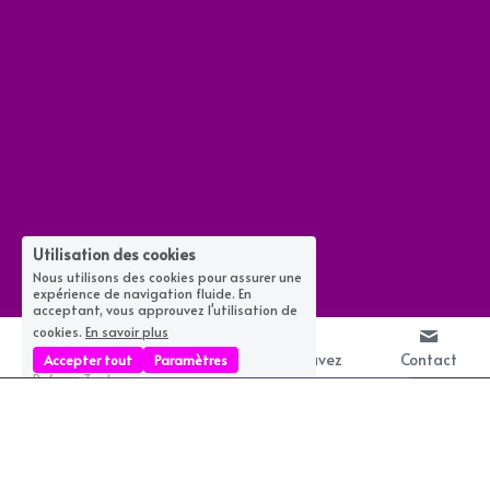
Utilisation des cookies
Nous utilisons des cookies pour assurer une
expérience de navigation fluide. En
acceptant, vous approuvez l'utilisation de
cookies.
En savoir plus
Accepter tout
Paramètres
Refuser Tout
Appelez
Boutique
Retrouvez
Contact
Ce site est construit avec Strikingly.
CREATE A SITE WITH
Créez votre site Web GRATUIT dès aujourd'hui !
DÉMARREZ DE SUITE